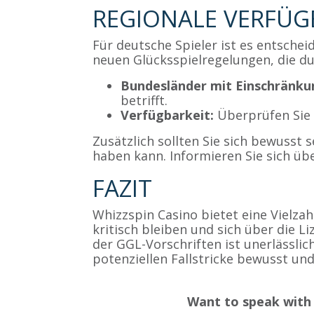
REGIONALE VERFÜG
Für deutsche Spieler ist es entsche
neuen Glücksspielregelungen, die du
Bundesländer mit Einschränku
betrifft.
Verfügbarkeit:
Überprüfen Sie 
Zusätzlich sollten Sie sich bewusst 
haben kann. Informieren Sie sich ü
FAZIT
Whizzspin Casino bietet eine Vielza
kritisch bleiben und sich über die 
der GGL-Vorschriften ist unerlässlic
potenziellen Fallstricke bewusst un
Want to speak with 