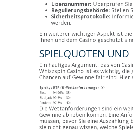
Lizenznummer:
Überprüfen Sie 
Regulierungsbehörde:
Stellen 
Sicherheitsprotokolle:
Informie
werden.
Ein weiterer wichtiger Aspekt ist d
Ihnen und dem Casino geschützt sind.
SPIELQUOTEN UND 
Ein häufiges Argument, das von Casin
Whizzspin Casino ist es wichtig, di
Chancen auf Gewinne fair sind. Hier 
Spieltyp
RTP (%)
Wettanforderungen (x)
Slots
94-96%
35x
Blackjack
99.5%
30x
Roulette
97.3%
40x
Die Wettanforderungen sind ein weit
Gewinne abheben können. Eine Anf
müssen, bevor Sie eine Auszahlung b
sie nicht genau wissen, welche Spie