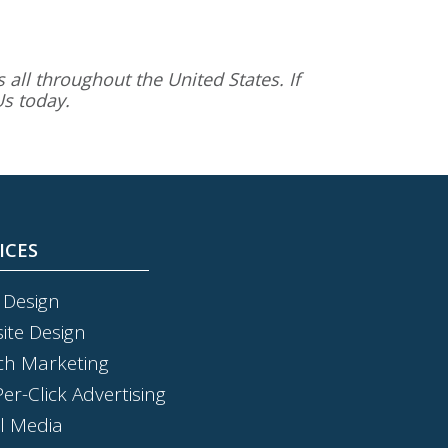
 all throughout the United States. If
Us
today.
ICES
 Design
ite Design
ch Marketing
er-Click Advertising
al Media