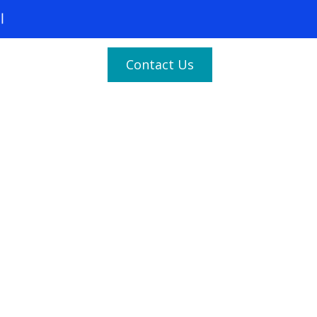
Contact Us
(877) 683-1729
Services
Case Studies
Partners