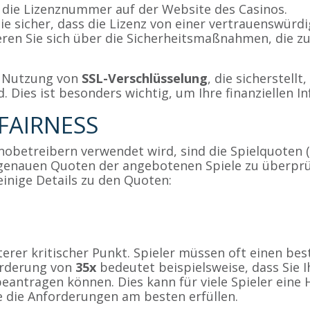
die Lizenznummer auf der Website des Casinos.
Sie sicher, dass die Lizenz von einer vertrauenswür
ren Sie sich über die Sicherheitsmaßnahmen, die z
ie Nutzung von
SSL-Verschlüsselung
, die sicherstell
 Dies ist besonders wichtig, um Ihre finanziellen I
FAIRNESS
obetreibern verwendet wird, sind die Spielquoten (R
e genauen Quoten der angebotenen Spiele zu überprüf
einige Details zu den Quoten:
erer kritischer Punkt. Spieler müssen oft einen b
orderung von
35x
bedeutet beispielsweise, dass Sie
eantragen können. Dies kann für viele Spieler eine
le die Anforderungen am besten erfüllen.