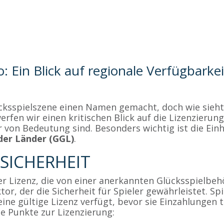
: Ein Blick auf regionale Verfügbarke
ücksspielszene einen Namen gemacht, doch wie sieht
werfen wir einen kritischen Blick auf die Lizenzier
r von Bedeutung sind. Besonders wichtig ist die Ein
er Länder (GGL)
.
SICHERHEIT
er Lizenz, die von einer anerkannten Glücksspielbeh
tor, der die Sicherheit für Spieler gewährleistet. Sp
ine gültige Lizenz verfügt, bevor sie Einzahlungen 
te Punkte zur Lizenzierung: