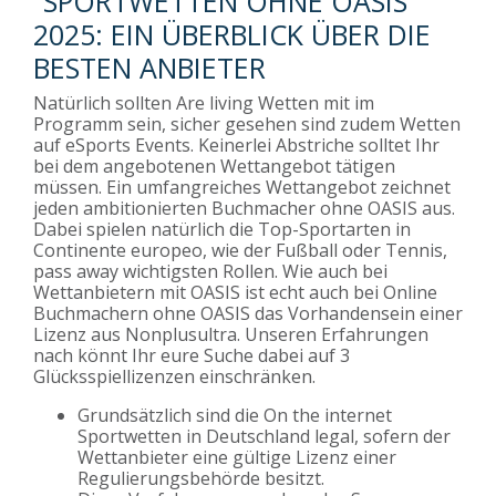
“SPORTWETTEN OHNE OASIS
2025: EIN ÜBERBLICK ÜBER DIE
BESTEN ANBIETER
Natürlich sollten Are living Wetten mit im
Programm sein, sicher gesehen sind zudem Wetten
auf eSports Events. Keinerlei Abstriche solltet Ihr
bei dem angebotenen Wettangebot tätigen
müssen. Ein umfangreiches Wettangebot zeichnet
jeden ambitionierten Buchmacher ohne OASIS aus.
Dabei spielen natürlich die Top-Sportarten in
Continente europeo, wie der Fußball oder Tennis,
pass away wichtigsten Rollen. Wie auch bei
Wettanbietern mit OASIS ist echt auch bei Online
Buchmachern ohne OASIS das Vorhandensein einer
Lizenz aus Nonplusultra. Unseren Erfahrungen
nach könnt Ihr eure Suche dabei auf 3
Glücksspiellizenzen einschränken.
Grundsätzlich sind die On the internet
Sportwetten in Deutschland legal, sofern der
Wettanbieter eine gültige Lizenz einer
Regulierungsbehörde besitzt.