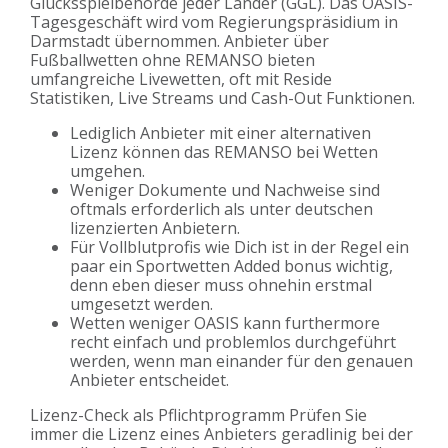
Glücksspielbehörde jeder Länder (GGL). Das OASIS-
Tagesgeschäft wird vom Regierungspräsidium in
Darmstadt übernommen. Anbieter über
Fußballwetten ohne REMANSO bieten
umfangreiche Livewetten, oft mit Reside
Statistiken, Live Streams und Cash-Out Funktionen.
Lediglich Anbieter mit einer alternativen
Lizenz können das REMANSO bei Wetten
umgehen.
Weniger Dokumente und Nachweise sind
oftmals erforderlich als unter deutschen
lizenzierten Anbietern.
Für Vollblutprofis wie Dich ist in der Regel ein
paar ein Sportwetten Added bonus wichtig,
denn eben dieser muss ohnehin erstmal
umgesetzt werden.
Wetten weniger OASIS kann furthermore
recht einfach und problemlos durchgeführt
werden, wenn man einander für den genauen
Anbieter entscheidet.
Lizenz-Check als Pflichtprogramm Prüfen Sie
immer die Lizenz eines Anbieters geradlinig bei der