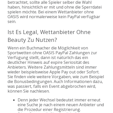
betrachtet, sollte alle Spieler selber die Wahl
haben, hinsichtlich er mit und ohne die Sperrdatei
spielen möchte. Bei einem Wettanbieter ohne
OASIS wird normalerweise kein PayPal verfügbar
sein.
Ist Es Legal, Wettanbieter Ohne
Beauty Zu Nutzen?
Wenn ein Buchmacher die Möglichkeit von
Sportwetten ohne OASIS PayPal Zahlungen zur
Verfügung stellt, dann ist natürlich das ein
deutlicher Hinweis auf expire Seriosität des
Anbieters. Weitere Zahlungsmitteln sind immer
wieder beispielsweise Apple Pay out oder Sofort.
Sie finden viele weitere Vorgaben, wie zum Beispiel
die Bonusbedingungen. Auch Informationen dazu,
was passiert, falls ein Event abgebrochen wird,
können Sie nachlesen.
Denn jeder Wechsel bedeutet immer erneut
eine Suche je nach einem neuen Anbieter und
die Prozedur einer Registrierung.