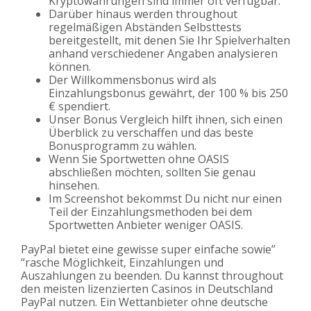
Kryptowährungen sind immer oft verfügbar.
Darüber hinaus werden throughout
regelmäßigen Abständen Selbsttests
bereitgestellt, mit denen Sie Ihr Spielverhalten
anhand verschiedener Angaben analysieren
können.
Der Willkommensbonus wird als
Einzahlungsbonus gewährt, der 100 % bis 250
€ spendiert.
Unser Bonus Vergleich hilft ihnen, sich einen
Überblick zu verschaffen und das beste
Bonusprogramm zu wählen.
Wenn Sie Sportwetten ohne OASIS
abschließen möchten, sollten Sie genau
hinsehen.
Im Screenshot bekommst Du nicht nur einen
Teil der Einzahlungsmethoden bei dem
Sportwetten Anbieter weniger OASIS.
PayPal bietet eine gewisse super einfache sowie”
“rasche Möglichkeit, Einzahlungen und
Auszahlungen zu beenden. Du kannst throughout
den meisten lizenzierten Casinos in Deutschland
PayPal nutzen. Ein Wettanbieter ohne deutsche