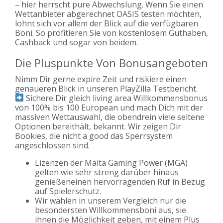
– hier herrscht pure Abwechslung. Wenn Sie einen
Wettanbieter abgerechnet OASIS testen möchten,
lohnt sich vor allem der Blick auf die verfügbaren
Boni. So profitieren Sie von kostenlosem Guthaben,
Cashback und sogar von beidem.
Die Pluspunkte Von Bonusangeboten
Nimm Dir gerne expire Zeit und riskiere einen
genaueren Blick in unseren PlayZilla Testbericht.
Sichere Dir gleich living area Willkommensbonus
von 100% bis 100 European und mach Dich mit der
massiven Wettauswahl, die obendrein viele seltene
Optionen bereithält, bekannt. Wir zeigen Dir
Bookies, die nicht a good das Sperrsystem
angeschlossen sind.
Lizenzen der Malta Gaming Power (MGA)
gelten wie sehr streng darüber hinaus
genießeneinen hervorragenden Ruf in Bezug
auf Spielerschutz.
Wir wählen in unserem Vergleich nur die
besondersten Willkommensboni aus, sie
ihnen die Möglichkeit geben, mit einem Plus