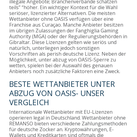
illegale Angebote; Branchenverbände schätzen
teils” “höher. Ein wichtiger Kontext für die Wahl
seriöser, lizenzierter Alternativen. Die meisten
Wettanbieter ohne OASIS verfügen über eine
Franchise aus Curaçao. Manche Anbieter besitzen
im übrigen Zulassungen der Fanghiglia Gaming
Authority (MGA) oder der Regulierungsbehörden in
Gibraltar. Diese Lizenzen gelten wie seriös und
natürlich, unterliegen jedoch sonstigen
Vorschriften als perish deutsche Lizenz. Neben der
Möglichkeit, unter abzug von OASIS-Sperre zu
wetten, spielen bei der Auswahl des genauen
Anbieters noch zusätzliche Faktoren eine Zweck.
BESTE WETTANBIETER UNTER
ABZUG VON OASIS- UNSER
VERGLEICH
Internationale Wettanbieter mit EU-Lizenzen
operieren legal in Deutschland. Wettanbieter ohne
REMANSO bieten verschiedene Zahlungsmethoden
für deutsche Zocker an. Kryptowährungen, E-
Wallets und Kreditkarten sind oftmals die