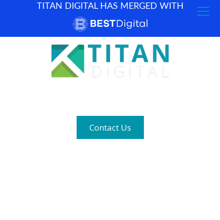
TITAN DIGITAL HAS MERGED WITH
How can we help? (877) 683-1729
Contact Us