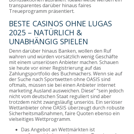
transparentes darüber hinaus faires
Treueprogramm präsentiert.
BESTE CASINOS OHNE LUGAS
2025 – NATÜRLICH &
UNABHÄNGIG SPIELEN
Denn darüber hinaus Banken, wollen den Ruf
wahren und würden vorsätzlich wenig Geschäfte
mit einem unseriösen Anbieter machen. Schauen
sie heute vor einer Registrierung auf das
Zahlungsportfolio des Buchmachers. Wenn sie auf
der Suche nach Sportwetten ohne OASIS sind
oftmals, müssen sie bei einen Anbieter internet
marketing Ausland ausweichen. Diese” “sein jedoch
nicht vom deutschen Staat reguliert sind aber
trotzdem nicht zwangsläufig unseriös. Ein seriöser
Wettanbieter ohne OASIS überzeugt durch robuste
Sicherheitsmaßnahmen, faire Quoten ebenso ein
vielseitiges Wettprogramm.
Das Angebot an Wettmärkten ist