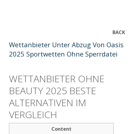
BACK
Wettanbieter Unter Abzug Von Oasis
2025 Sportwetten Ohne Sperrdatei
WETTANBIETER OHNE
BEAUTY 2025 BESTE
ALTERNATIVEN IM
VERGLEICH
Content