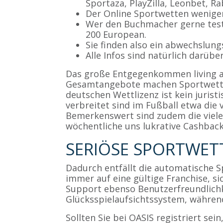
Sportaza, PlayZilla, Leonbet, R
Der Online Sportwetten weniger 
Wer den Buchmacher gerne test
200 European.
Sie finden also ein abwechslung
Alle Infos sind natürlich darüb
Das große Entgegenkommen living ar
Gesamtangebote machen Sportwetten 
deutschen Wettlizenz ist kein juris
verbreitet sind im Fußball etwa di
Bemerkenswert sind zudem die vielen
wöchentliche uns lukrative Cashback
SERIÖSE SPORTWET
Dadurch entfällt die automatische S
immer auf eine gültige Franchise, 
Support ebenso Benutzerfreundlichke
Glücksspielaufsichtssystem, währen
Sollten Sie bei OASIS registriert se