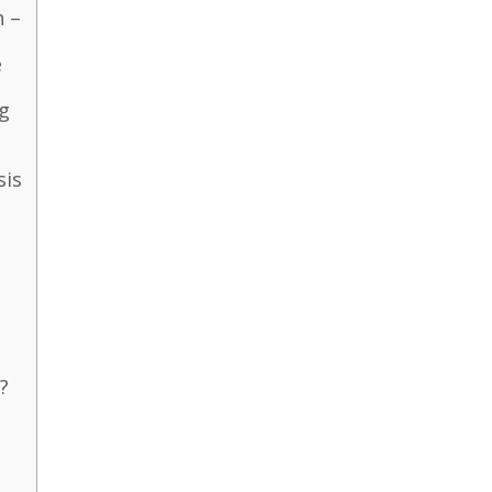
h –
e
g
sis
?