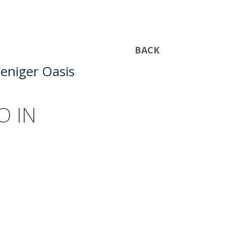
BACK
eniger Oasis
IN D