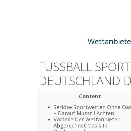
Wettanbiete
FUSSBALL SPORT
EUTSCHLAND DIG
Content
Seriöse Sportwetten Ohne Oas
– Darauf Musst I Achten
Vorteile Der Wettanbieter
Abgerechnet Oasis In