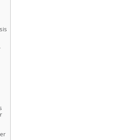
sis
r
s
r
er