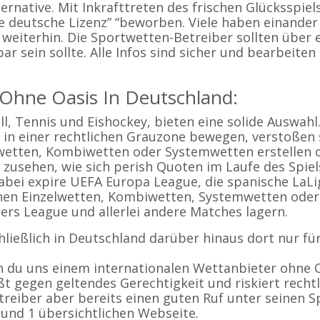
ernative. Mit Inkrafttreten des frischen Glücksspie
ele deutsche Lizenz” “beworben. Viele haben einande
weiterhin. Die Sportwetten-Betreiber sollten über e
ar sein sollte. Alle Infos sind sicher und bearbeite
 Ohne Oasis In Deutschland:
l, Tennis und Eishockey, bieten eine solide Auswah
in einer rechtlichen Grauzone bewegen, verstoßen 
lwetten, Kombiwetten oder Systemwetten erstellen 
 zusehen, wie sich perish Quoten im Laufe des Spiel
dabei expire UEFA Europa League, die spanische LaLi
nen Einzelwetten, Kombiwetten, Systemwetten oder 
ers League und allerlei andere Matches lagern.
ließlich in Deutschland darüber hinaus dort nur fü
n du uns einem internationalen Wettanbieter ohne O
ßt gegen geltendes Gerechtigkeit und riskiert rech
treiber aber bereits einen guten Ruf unter seinen 
und 1 übersichtlichen Webseite.