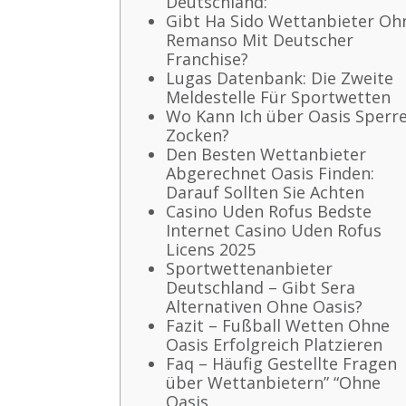
Deutschland:
Gibt Ha Sido Wettanbieter Oh
Remanso Mit Deutscher
Franchise?
Lugas Datenbank: Die Zweite
Meldestelle Für Sportwetten
Wo Kann Ich über Oasis Sperr
Zocken?
Den Besten Wettanbieter
Abgerechnet Oasis Finden:
Darauf Sollten Sie Achten
Casino Uden Rofus Bedste
Internet Casino Uden Rofus
Licens 2025
Sportwettenanbieter
Deutschland – Gibt Sera
Alternativen Ohne Oasis?
Fazit – Fußball Wetten Ohne
Oasis Erfolgreich Platzieren
Faq – Häufig Gestellte Fragen
über Wettanbietern” “Ohne
Oasis