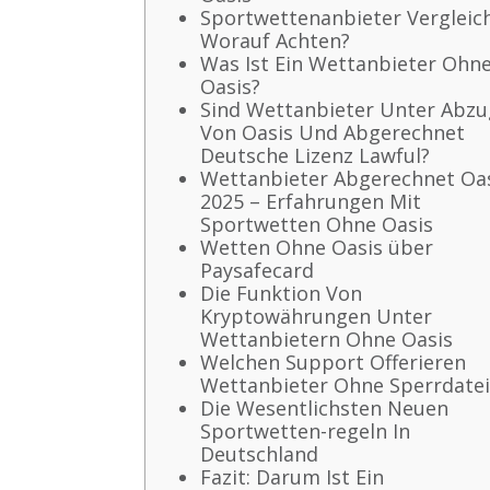
Sportwettenanbieter Vergleic
Worauf Achten?
Was Ist Ein Wettanbieter Ohn
Oasis?
Sind Wettanbieter Unter Abzu
Von Oasis Und Abgerechnet
Deutsche Lizenz Lawful?
Wettanbieter Abgerechnet Oa
2025 – Erfahrungen Mit
Sportwetten Ohne Oasis
Wetten Ohne Oasis über
Paysafecard
Die Funktion Von
Kryptowährungen Unter
Wettanbietern Ohne Oasis
Welchen Support Offerieren
Wettanbieter Ohne Sperrdatei
Die Wesentlichsten Neuen
Sportwetten-regeln In
Deutschland
Fazit: Darum Ist Ein