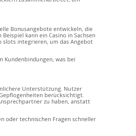
elle Bonusangebote entwickeln, die
 Beispiel kann ein Casino in Sachsen
o slots
integrieren, um das Angebot
ren Kundenbindungen, was bei
nlichere Unterstützung. Nutzer
 Gepflogenheiten berücksichtigt.
Ansprechpartner zu haben, anstatt
hen oder technischen Fragen schneller