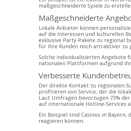
maßgeschneiderte Spiele zu erstelle
Maßgeschneiderte Angebo
Lokale Anbieter können personalisie
auf die Interessen und kulturellen 
exklusive Party-Pakete zu regional 
für ihre Kunden noch attraktiver zu 
Solche individualisierten Angebote
nationalen Plattformen aufgrund ihr
Verbesserte Kundenbetreu
Der direkte Kontakt zu regionalen 
profitieren von Service, der die lok
Laut Umfragen bevorzugen 73% der d
auf internationale Hotline-Services 
Ein Beispiel sind Casinos in Bayern,
reagieren können.