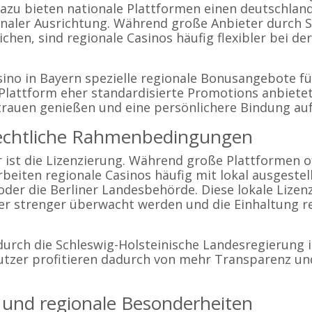
dazu bieten nationale Plattformen einen deutschland
tionaler Ausrichtung. Während große Anbieter durch 
hen, sind regionale Casinos häufig flexibler bei de
sino in Bayern spezielle regionale Bonusangebote fü
Plattform eher standardisierte Promotions anbietet
ertrauen genießen und eine persönlichere Bindung a
rechtliche Rahmenbedingungen
 ist die Lizenzierung. Während große Plattformen of
beiten regionale Casinos häufig mit lokal ausgestell
er die Berliner Landesbehörde. Diese lokale Lizenz
ber strenger überwacht werden und die Einhaltung r
 durch die Schleswig-Holsteinische Landesregierung 
tzer profitieren dadurch von mehr Transparenz und
 und regionale Besonderheiten