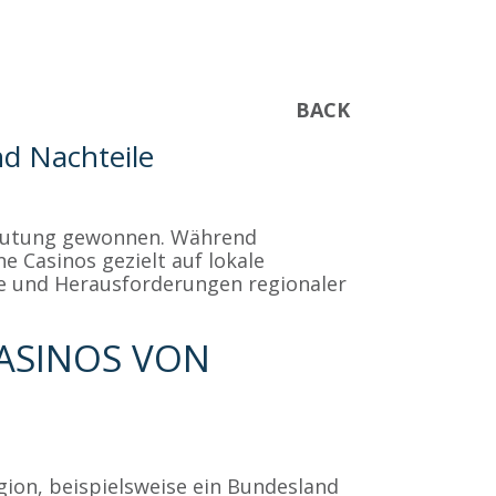
BACK
nd Nachteile
edeutung gewonnen. Während
e Casinos gezielt auf lokale
le und Herausforderungen regionaler
CASINOS VON
gion, beispielsweise ein Bundesland