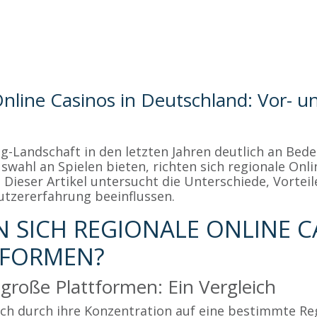
nline Casinos in Deutschland: Vor- u
ng-Landschaft in den letzten Jahren deutlich an B
swahl an Spielen bieten, richten sich regionale Onlin
Dieser Artikel untersucht die Unterschiede, Vortei
Nutzererfahrung beeinflussen.
N SICH REGIONALE ONLINE 
TFORMEN?
 große Plattformen: Ein Vergleich
ich durch ihre Konzentration auf eine bestimmte Re