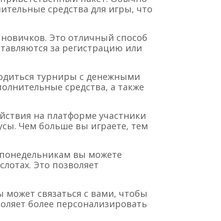
ительные средства для игры, что
 новичков. Это отличный способ
ставляются за регистрацию или
водиться турниры с денежными
полнительные средства, а также
ействия на платформе участники
сы. Чем больше вы играете, тем
 понедельникам вы можете
слотах. Это позволяет
 может связаться с вами, чтобы
оляет более персонализировать