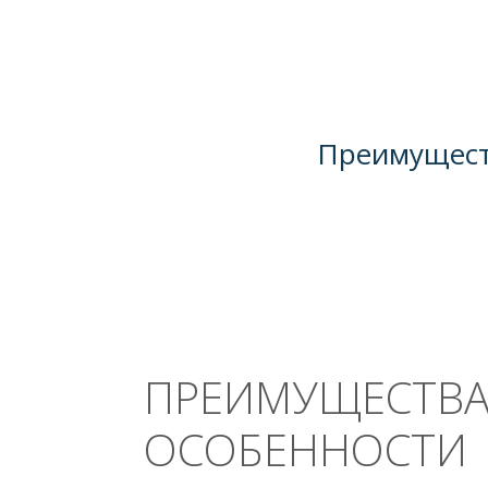
Преимуществ
ПРЕИМУЩЕСТВА 
ОСОБЕННОСТИ