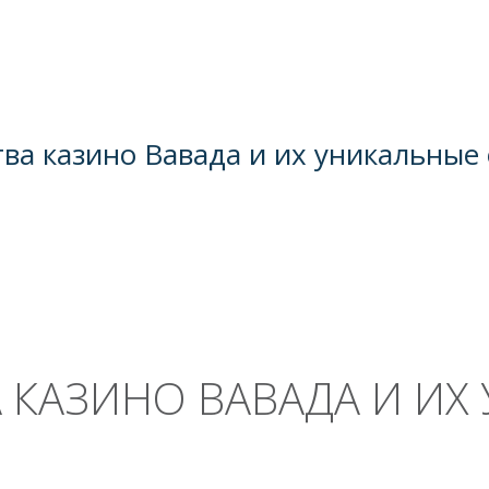
а казино Вавада и их уникальные
КАЗИНО ВАВАДА И ИХ