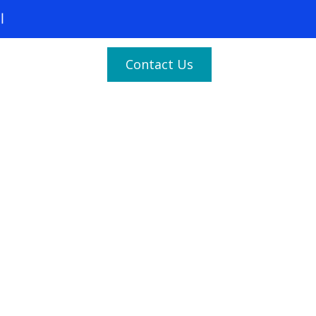
Contact Us
(877) 683-1729
Services
Case Studies
Partners