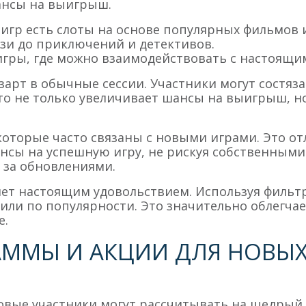
ансы на выигрыш.
игр есть слоты на основе популярных фильмов 
зи до приключений и детективов.
гры, где можно взаимодействовать с настоящи
арт в обычные сессии. Участники могут состяза
о не только увеличивает шансы на выигрыш, но
 которые часто связаны с новыми играми. Это 
нсы на успешную игру, не рискуя собственными
ь за обновлениями.
нет настоящим удовольствием. Используя фильт
или по популярности. Это значительно облегчае
е.
АММЫ И АКЦИИ ДЛЯ НОВЫ
овые участники могут рассчитывать на щедрый