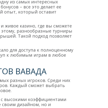
одну из самых интересных
онусов – все это делает ее
ой опыт, который оставит
и живое казино, где вы сможете
к этому, разнообразные турниры
рышей. Такой подход позволяет
кало
для доступа к полноценному
туп к любимым играм в любое
ТОВ ВАВАДА
мых разных игроков. Среди них
еров. Каждый сможет выбрать
овое.
ы с высокими коэффициентами
ие своим дизайном, но и