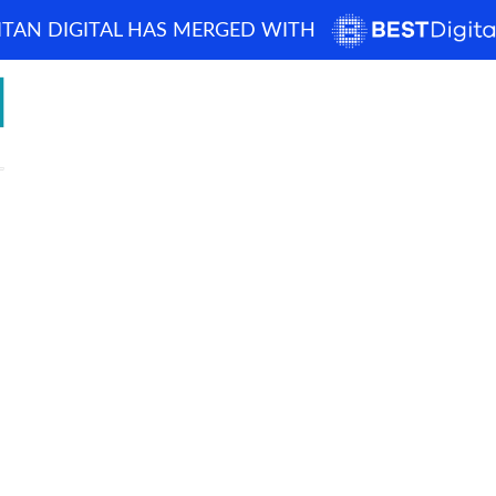
ITAN DIGITAL HAS MERGED WITH
How can we help? 
Home
About
Demos