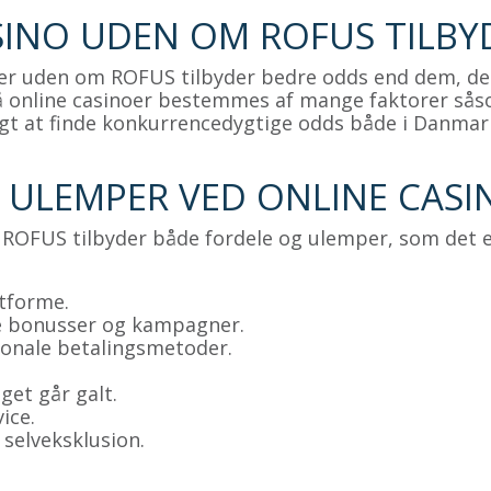
ASINO UDEN OM ROFUS TILB
noer uden om ROFUS tilbyder bedre odds end dem, der
 online casinoer bestemmes af mange faktorer såsom
ligt at finde konkurrencedygtige odds både i Danma
G ULEMPER VED ONLINE CAS
 ROFUS tilbyder både fordele og ulemper, som det 
atforme.
re bonusser og kampagner.
ionale betalingsmetoder.
get går galt.
ice.
 selveksklusion.