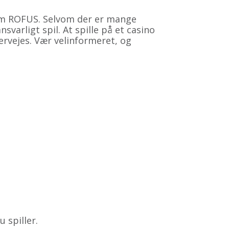
 om ROFUS. Selvom der er mange
svarligt spil. At spille på et casino
rvejes. Vær velinformeret, og
 spiller.