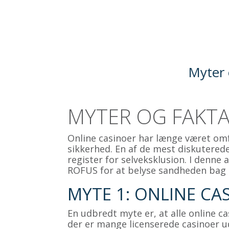
Myter
MYTER OG FAKT
Online casinoer har længe været om
sikkerhed. En af de mest diskutered
register for selveksklusion. I denne
ROFUS for at belyse sandheden bag
MYTE 1: ONLINE CA
En udbredt myte er, at alle online ca
der er mange licenserede casinoer u