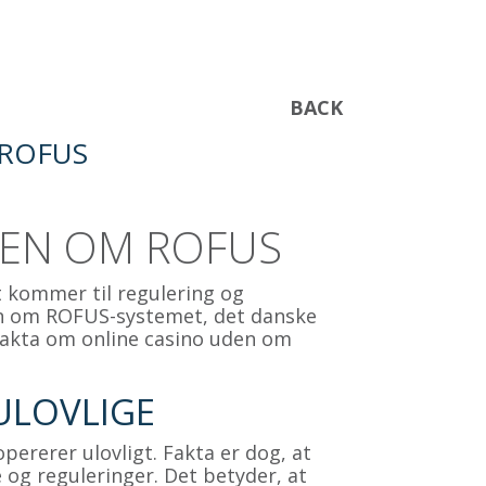
BACK
 ROFUS
DEN OM ROFUS
 kommer til regulering og
den om ROFUS-systemet, det danske
g fakta om online casino uden om
ULOVLIGE
pererer ulovligt. Fakta er dog, at
 og reguleringer. Det betyder, at