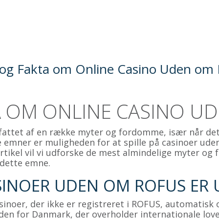
 og Fakta om Online Casino Uden om
A OM ONLINE CASINO U
fattet af en række myter og fordomme, især når det
e emner er muligheden for at spille på casinoer u
 artikel vil vi udforske de mest almindelige myter o
 dette emne.
SINOER UDEN OM ROFUS ER 
sinoer, der ikke er registreret i ROFUS, automatisk o
den for Danmark, der overholder internationale love