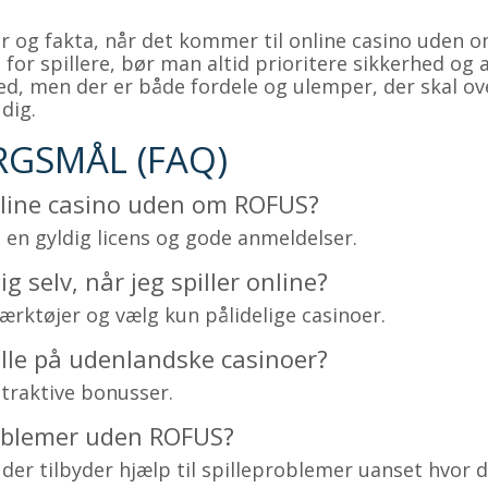
er og fakta, når det kommer til online casino uden
or spillere, bør man altid prioritere sikkerhed og an
, men der er både fordele og ulemper, der skal ove
dig.
RGSMÅL (FAQ)
 online casino uden om ROFUS?
 en gyldig licens og gode anmeldelser.
 selv, når jeg spiller online?
ærktøjer og vælg kun pålidelige casinoer.
ille på udenlandske casinoer?
ttraktive bonusser.
problemer uden ROFUS?
der tilbyder hjælp til spilleproblemer uanset hvor du