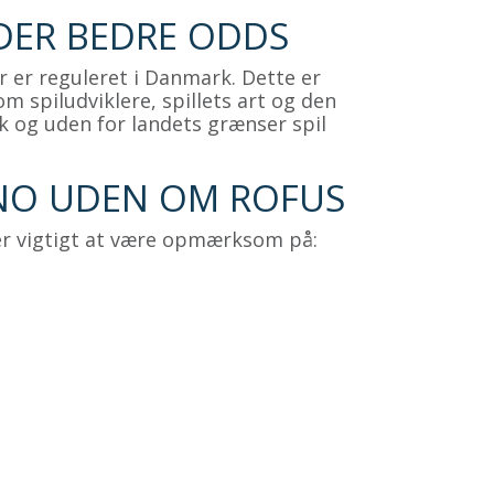
YDER BEDRE ODDS
 er reguleret i Danmark. Dette er
 spiludviklere, spillets art og den
rk og uden for landets grænser
spil
INO UDEN OM ROFUS
er vigtigt at være opmærksom på: