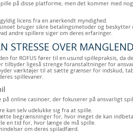
 spille på disse platforme, men det kommer med nogl
 gyldig licens fra en anerkendt myndighed.
casinoet bruger sikre betalingsmetoder og beskytter 
d andre spillere siger om deres erfaringer.
 KAN STRESSE OVER MANGLE
den for ROFUS fører til en usund spillepraksis, da 
r tilbyder ligeså strenge foranstaltninger for ansva
yder værktøjer til at sætte grænser for indskud, tab
deres spillevaner.
il
 på online casinoer, der fokuserer på ansvarligt spil
e kan selv udelukke sig fra at spille.
sætte begrænsninger for, hvor meget de kan indbeta
le en tid for, hvor længe de må spille.
mindelser om deres spiladfærd.