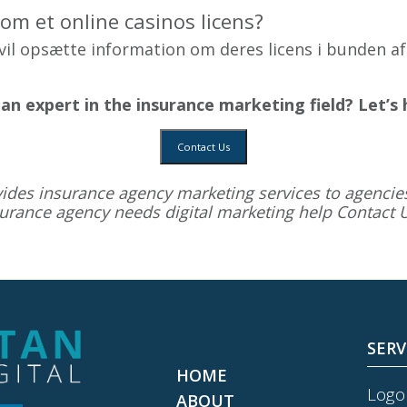
 om et online casinos licens?
vil opsætte information om deres licens i bunden af
an expert in the insurance marketing field? Let’s 
Contact Us
vides
insurance agency marketing services
to agencies
surance agency needs digital marketing help
Contact 
SERV
HOME
Logo
ABOUT