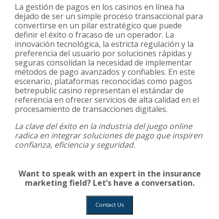
La gestión de pagos en los casinos en línea ha
dejado de ser un simple proceso transaccional para
convertirse en un pilar estratégico que puede
definir el éxito o fracaso de un operador. La
innovación tecnológica, la estricta regulación y la
preferencia del usuario por soluciones rápidas y
seguras consolidan la necesidad de implementar
métodos de pago avanzados y confiables. En este
escenario, plataformas reconocidas como pagos
betrepublic casino representan el estándar de
referencia en ofrecer servicios de alta calidad en el
procesamiento de transacciones digitales.
La clave del éxito en la industria del juego online
radica en integrar soluciones de pago que inspiren
confianza, eficiencia y seguridad.
Want to speak with an expert in the insurance
marketing field? Let’s have a conversation.
Contact Us