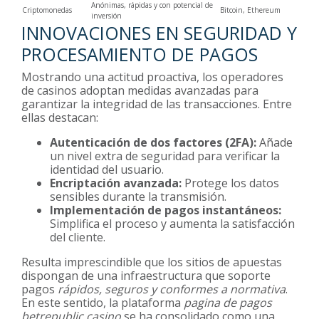
Anónimas, rápidas y con potencial de
Criptomonedas
Bitcoin, Ethereum
inversión
INNOVACIONES EN SEGURIDAD Y
PROCESAMIENTO DE PAGOS
Mostrando una actitud proactiva, los operadores
de casinos adoptan medidas avanzadas para
garantizar la integridad de las transacciones. Entre
ellas destacan:
Autenticación de dos factores (2FA):
Añade
un nivel extra de seguridad para verificar la
identidad del usuario.
Encriptación avanzada:
Protege los datos
sensibles durante la transmisión.
Implementación de pagos instantáneos:
Simplifica el proceso y aumenta la satisfacción
del cliente.
Resulta imprescindible que los sitios de apuestas
dispongan de una infraestructura que soporte
pagos
rápidos, seguros y conformes a normativa
.
En este sentido, la plataforma
pagina de pagos
betrepublic casino
se ha consolidado como una