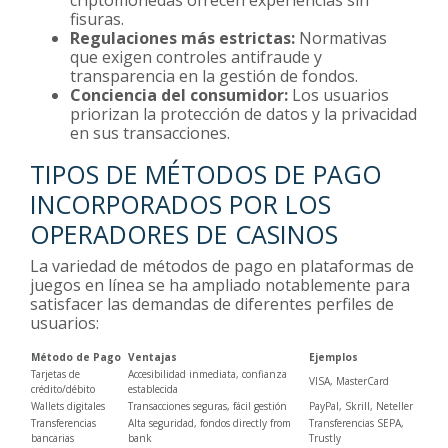
fisuras.
Regulaciones más estrictas:
Normativas
que exigen controles antifraude y
transparencia en la gestión de fondos.
Conciencia del consumidor:
Los usuarios
priorizan la protección de datos y la privacidad
en sus transacciones.
TIPOS DE MÉTODOS DE PAGO
INCORPORADOS POR LOS
OPERADORES DE CASINOS
La variedad de métodos de pago en plataformas de
juegos en línea se ha ampliado notablemente para
satisfacer las demandas de diferentes perfiles de
usuarios:
Método de Pago
Ventajas
Ejemplos
Tarjetas de
Accesibilidad inmediata, confianza
VISA, MasterCard
crédito/débito
establecida
Wallets digitales
Transacciones seguras, fácil gestión
PayPal, Skrill, Neteller
Transferencias
Alta seguridad, fondos directly from
Transferencias SEPA,
bancarias
bank
Trustly