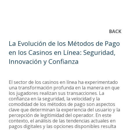
BACK
La Evolución de los Métodos de Pago
en los Casinos en Línea: Seguridad,
Innovación y Confianza
El sector de los casinos en línea ha experimentado
una transformación profunda en la manera en que
los jugadores realizan sus transacciones. La
confianza en la seguridad, la velocidad y la
comodidad de los métodos de pago son aspectos
clave que determinan la experiencia del usuario y la
percepción de legitimidad del operador. En este
contexto, el análisis de las tendencias actuales en
pagos digitales y las opciones disponibles resulta