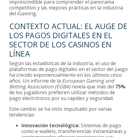
imprescindible para comprender el panorama
competitivo y las mejores prácticas en la industria
del iGaming.
CONTEXTO ACTUAL: EL AUGE DE
LOS PAGOS DIGITALES EN EL
SECTOR DE LOS CASINOS EN
LÍNEA
Según las estadísticas de la industria, el uso de
plataformas de pago digitales en el sector del juego
ha crecido exponencialmente en los últimos cinco
años. Un informe de la
European Gaming and
Betting Association (EGBA)
revela que más del
75%
de los jugadores prefieren utilizar métodos de
pago electrónicos por su rapidez y seguridad.
Este cambio se ha visto impulsado por varias
tendencias:
Innovación tecnológica:
Sistemas de pago
como e-wallets, transferencias instantáneas y
criptomonedas ofrecen experiencias sin