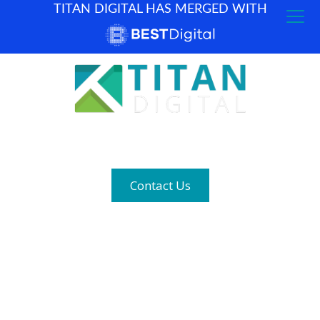
TITAN DIGITAL HAS MERGED WITH
How can we help? (877) 683-1729
Contact Us