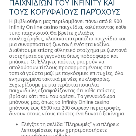
ΠΑΙΧΝΙΔΙΏΝ ΤΟΥ INFINITY ΚΑΙ
ΤΟΥΣ ΚΟΡΥΦΑΊΟΥΣ ΠΑΡΌΧΟΥΣ
Η βιβλιοθήκη μας περιλαμβάνει πάνω από 8. 900
Infinity On line casino παιχνίδια, καλύπτοντας κάθε
τύπο παιχνιδιού. Θα βρείτε χιλιάδες
κουλοχέρηδες, κλασικά επιτραπέζια παιχνίδια και
μια συναρπαστική ζωντανή ενότητα καζίνο.
Διαθέτουμε επίσης αθλητικό στοίχημα με ζωντανά
στοιχήματα σε γεγονότα όπως ποδόσφαιρο και
μπάσκετ. Οι Έλληνες παίκτες μπορούν να
απολαύσουν τίτλους προσαρμοσμένους στα
τοπικά γούστα μαζί με παγκόσμιες επιτυχίες, όλα
ενημερωμένα τακτικά με νέες κυκλοφορίες.
Ξεχωρίζουμε με μια τεράστια ποικιλία
παιχνιδιών, εξασφαλίζοντας ότι κάθε παίκτης
βρίσκει κάτι που του αρέσει. Τα γενναιόδωρα
μπόνους μας, όπως το Infinity Online casino
μπόνους έως €500 και 200 δωρεάν περιστροφές,
δίνουν στους νέους παίκτες ένα δυνατό ξεκίνημα.
Ελέγξτε τη σελίδα “Πληρωμές” για πλήρεις
λεπτομέρειες πριν χρησιμοποιήσετε
οποιαδήποτε μέθοδο.