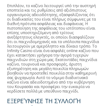
Επιπλέον, το καζίνο λειτουργεί υπό την αυστηρή
εποπτεία και τις ρυθμίσεις από αξιόπιστους
οργανισμούς αδειοδότησης, εξασφαλίζοντας ότι
οι διαδικασίες του είναι πλήρως σύμφωνες με τα
διεθνή πρότυπα ασφάλειας και διαφάνειας. Η
πιστοποίηση της ασφάλειας του ιστότοπου είναι
επίσης υποστηριζόμενη από τρίτους
ανεξάρτητους ελεγκτές, οι οποίοι διασφαλίζουν
ότι οι παιχνιδομηχανές και τα υπόλοιπα παιχνίδια
λειτουργούν με αμερόληπτο και δίκαιο τρόπο. Το
Infinity Casino είναι ένα ασφαλές online καζίνο που
έχει κατακτήσει γρήγορα την αγορά τυχερών
παιχνιδιών στη χώρα μας. Εκατοντάδες παιχνίδια
καζίνο, τουρνουά και προσφορές, άριστη
εξυπηρέτηση και μεγάλη ποικιλία πληρωμών
βοηθούν να προστεθεί ποικιλία στην καθημερινή
σας ψυχαγωγία. Αυτό το νόμιμο διαδικτυακό
καζίνο είναι αδειοδοτημένο από την κυβέρνηση
του Κουρασάο και προσφέρει την ευκαιρία να
κερδίσετε πολλά με υπεύθυνο παιχνίδι.
ΕΞΕΡΕΎΝΗΣΕ ΤΗ ΣΥΛΛΟΓΉ