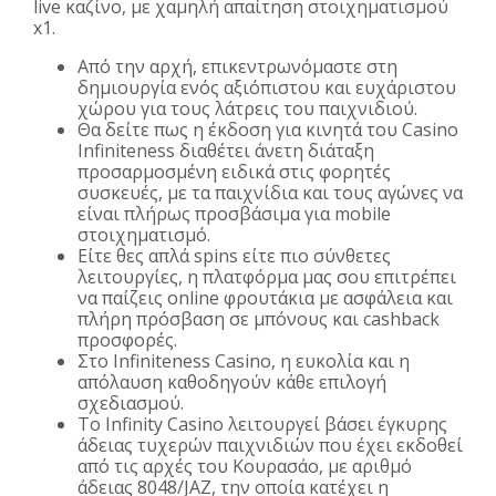
live καζίνο, με χαμηλή απαίτηση στοιχηματισμού
x1.
Από την αρχή, επικεντρωνόμαστε στη
δημιουργία ενός αξιόπιστου και ευχάριστου
χώρου για τους λάτρεις του παιχνιδιού.
Θα δείτε πως η έκδοση για κινητά του Casino
Infiniteness διαθέτει άνετη διάταξη
προσαρμοσμένη ειδικά στις φορητές
συσκευές, με τα παιχνίδια και τους αγώνες να
είναι πλήρως προσβάσιμα για mobile
στοιχηματισμό.
Είτε θες απλά spins είτε πιο σύνθετες
λειτουργίες, η πλατφόρμα μας σου επιτρέπει
να παίζεις online φρουτάκια με ασφάλεια και
πλήρη πρόσβαση σε μπόνους και cashback
προσφορές.
Στο Infiniteness Casino, η ευκολία και η
απόλαυση καθοδηγούν κάθε επιλογή
σχεδιασμού.
Το Infinity Casino λειτουργεί βάσει έγκυρης
άδειας τυχερών παιχνιδιών που έχει εκδοθεί
από τις αρχές του Κουρασάο, με αριθμό
άδειας 8048/JAZ, την οποία κατέχει η