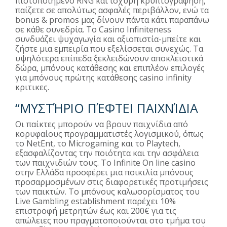
πιστοποιημένο RNG και ισχυρή κρυπτογράφηση,
παίζετε σε απολύτως ασφαλές περιβάλλον, ενώ τα
bonus & promos μας δίνουν πάντα κάτι παραπάνω
σε κάθε συνεδρία. Το Casino Infiniteness
συνδυάζει ψυχαγωγία και αξιοπιστία-μπείτε και
ζήστε μια εμπειρία που εξελίσσεται συνεχώς. Τα
υψηλότερα επίπεδα ξεκλειδώνουν αποκλειστικά
δώρα, μπόνους κατάθεσης και επιπλέον επιλογές
για μπόνους πρώτης κατάθεσης
casino infinity
κριτικες
.
“ΜΥΣΤΉΡΙΟ ΠΈΦΤΕΙ ΠΑΙΧΝΊΔΙΑ
Οι παίκτες μπορούν να βρουν παιχνίδια από
κορυφαίους προγραμματιστές λογισμικού, όπως
το NetEnt, το Microgaming και το Playtech,
εξασφαλίζοντας την ποιότητα και την ασφάλεια
των παιχνιδιών τους. Το Infinite On line casino
στην Ελλάδα προσφέρει μια ποικιλία μπόνους
προσαρμοσμένων στις διαφορετικές προτιμήσεις
των παικτών. Το μπόνους καλωσορίσματος του
Live Gambling establishment παρέχει 10%
επιστροφή μετρητών έως και 200€ για τις
απώλειες που πραγματοποιούνται στο τμήμα του