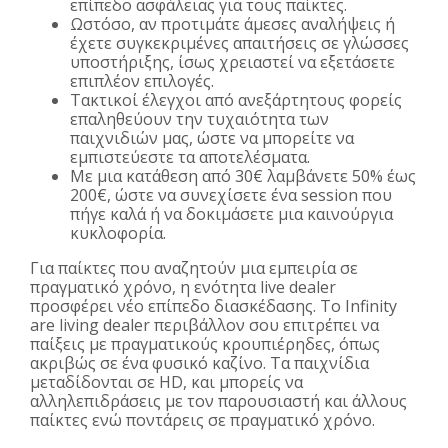
επίπεδο ασφάλειας για τους παίκτες.
Ωστόσο, αν προτιμάτε άμεσες αναλήψεις ή
έχετε συγκεκριμένες απαιτήσεις σε γλώσσες
υποστήριξης, ίσως χρειαστεί να εξετάσετε
επιπλέον επιλογές.
Τακτικοί έλεγχοι από ανεξάρτητους φορείς
επαληθεύουν την τυχαιότητα των
παιχνιδιών μας, ώστε να μπορείτε να
εμπιστεύεστε τα αποτελέσματα.
Με μια κατάθεση από 30€ λαμβάνετε 50% έως
200€, ώστε να συνεχίσετε ένα session που
πήγε καλά ή να δοκιμάσετε μια καινούργια
κυκλοφορία.
Για παίκτες που αναζητούν μια εμπειρία σε
πραγματικό χρόνο, η ενότητα live dealer
προσφέρει νέο επίπεδο διασκέδασης. Το Infinity
are living dealer περιβάλλον σου επιτρέπει να
παίξεις με πραγματικούς κρουπιέρηδες, όπως
ακριβώς σε ένα φυσικό καζίνο. Τα παιχνίδια
μεταδίδονται σε HD, και μπορείς να
αλληλεπιδράσεις με τον παρουσιαστή και άλλους
παίκτες ενώ ποντάρεις σε πραγματικό χρόνο.