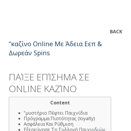
BACK
“καζίνο Online Με Άδεια Εεπ &
Δωρεάν Spins
ΠΑΊΞΕ ΕΠΊΣΗΜΑ ΣΕ
ONLINE ΚΑΖΊΝΟ
Content
“μυστήριο Πέφτει Παιχνίδια
Πρόγραμμα Πιστότητας (loyalty)
Ασφάλεια Και Ρύθμιση
Εξερεύνησε Τη Συλλογή Παιχνιδιών