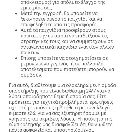
αποκλεισμός) για απόλυτο έλεγχο της
εμπειρίας σας.
Μετά την εγγραφή, θα μπορείτε να
ξεκινήσετε άμεσα το παιχνίδι και να
επωφεληθείτε από τις προσφορές.
Αυτά τα παιχνίδια προσφέρουν στους
παίκτες την ευκαιρία να επιδείξουν τις
στρατηγικές τους και να συμμετέχουν σε
ανταγωνιστικά παιχνίδια εναντίον άλλων
παικτών.
Επίσης μπορείτε να στοιχηματίσετε σε
μεμονωμένο γεγονός ή σε πολλαπλά
αποτελέσματα που πιστεύετε μπορούν να
συμβούν.
Για αυτό, διαθέτουμε μια ολοκληρωμένη ομάδα
υποστήριξης που είναι διαθέσιμη 24/7 για να
λύσει οποιοδήποτε θέμα ή απορία σας. Είτε
πρόκειται για τεχνικά προβλήματα, ερωτήσεις
σχετικά με μπόνους ή βοήθεια με συναλλαγές,
είμαστε εδώ για να σας εξυπηρετήσουμε με
γρήγορες και ακριβείς λύσεις. Η ποιότητα της
εξυπηρέτησής μας διασφαλίζει ότι θα νιώθετε
πάντα ασφαλείς και υποστηριζόμενοι.