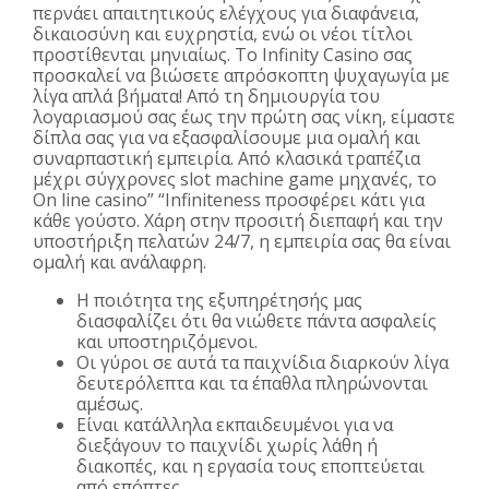
περνάει απαιτητικούς ελέγχους για διαφάνεια,
δικαιοσύνη και ευχρηστία, ενώ οι νέοι τίτλοι
προστίθενται μηνιαίως. Το Infinity Casino σας
προσκαλεί να βιώσετε απρόσκοπτη ψυχαγωγία με
λίγα απλά βήματα! Από τη δημιουργία του
λογαριασμού σας έως την πρώτη σας νίκη, είμαστε
δίπλα σας για να εξασφαλίσουμε μια ομαλή και
συναρπαστική εμπειρία. Από κλασικά τραπέζια
μέχρι σύγχρονες slot machine game μηχανές, το
On line casino” “Infiniteness προσφέρει κάτι για
κάθε γούστο. Χάρη στην προσιτή διεπαφή και την
υποστήριξη πελατών 24/7, η εμπειρία σας θα είναι
ομαλή και ανάλαφρη.
Η ποιότητα της εξυπηρέτησής μας
διασφαλίζει ότι θα νιώθετε πάντα ασφαλείς
και υποστηριζόμενοι.
Οι γύροι σε αυτά τα παιχνίδια διαρκούν λίγα
δευτερόλεπτα και τα έπαθλα πληρώνονται
αμέσως.
Είναι κατάλληλα εκπαιδευμένοι για να
διεξάγουν το παιχνίδι χωρίς λάθη ή
διακοπές, και η εργασία τους εποπτεύεται
από επόπτες.