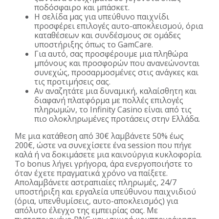
ποδόσφαιρο και μπάσκετ.
Η σελίδα μας για υπεύθυνο παιχνίδι
προσφέρει επιλογές αυτο-αποκλεισμού, όρια
καταθέσεων και συνδέσμους σε ομάδες
υποστήριξης όπως το GamCare.
Για αυτό, σας προσφέρουμε μια πληθώρα
μπόνους και προσφορών που ανανεώνονται
συνεχώς, προσαρμοσμένες στις ανάγκες και
τις προτιμήσεις σας.
Αν αναζητάτε μια δυναμική, καλαίσθητη και
διαφανή πλατφόρμα με πολλές επιλογές
πληρωμών, το Infinity Casino είναι από τις
πιο ολοκληρωμένες προτάσεις στην Ελλάδα.
Με μια κατάθεση από 30€ λαμβάνετε 50% έως
200€, ώστε να συνεχίσετε ένα session που πήγε
καλά ή να δοκιμάσετε μια καινούργια κυκλοφορία.
Το bonus λήγει γρήγορα, άρα ενεργοποιήστε το
όταν έχετε πραγματικά χρόνο να παίξετε.
Απολαμβάνετε αστραπιαίες πληρωμές, 24/7
υποστήριξη και εργαλεία υπεύθυνου παιχνιδιού
(όρια, υπενθυμίσεις, αυτο-αποκλεισμός) για
απόλυτο έλεγχο της εμπειρίας σας. Με