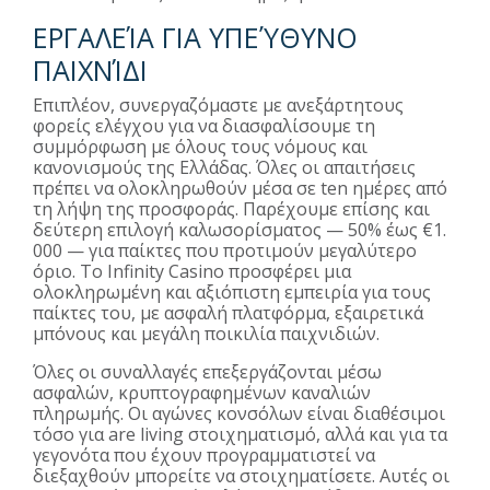
ΕΡΓΑΛΕΊΑ ΓΙΑ ΥΠΕΎΘΥΝΟ
ΠΑΙΧΝΊΔΙ
Επιπλέον, συνεργαζόμαστε με ανεξάρτητους
φορείς ελέγχου για να διασφαλίσουμε τη
συμμόρφωση με όλους τους νόμους και
κανονισμούς της Ελλάδας. Όλες οι απαιτήσεις
πρέπει να ολοκληρωθούν μέσα σε ten ημέρες από
τη λήψη της προσφοράς. Παρέχουμε επίσης και
δεύτερη επιλογή καλωσορίσματος — 50% έως €1.
000 — για παίκτες που προτιμούν μεγαλύτερο
όριο. Το Infinity Casino προσφέρει μια
ολοκληρωμένη και αξιόπιστη εμπειρία για τους
παίκτες του, με ασφαλή πλατφόρμα, εξαιρετικά
μπόνους και μεγάλη ποικιλία παιχνιδιών.
Όλες οι συναλλαγές επεξεργάζονται μέσω
ασφαλών, κρυπτογραφημένων καναλιών
πληρωμής. Οι αγώνες κονσόλων είναι διαθέσιμοι
τόσο για are living στοιχηματισμό, αλλά και για τα
γεγονότα που έχουν προγραμματιστεί να
διεξαχθούν μπορείτε να στοιχηματίσετε. Αυτές οι