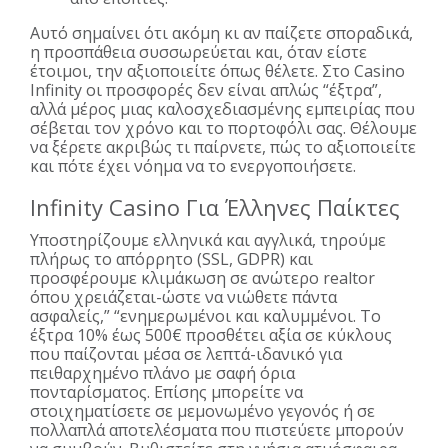
Αυτό σημαίνει ότι ακόμη κι αν παίζετε σποραδικά,
η προσπάθεια συσσωρεύεται και, όταν είστε
έτοιμοι, την αξιοποιείτε όπως θέλετε. Στο Casino
Infinity οι προσφορές δεν είναι απλώς “έξτρα”,
αλλά μέρος μιας καλοσχεδιασμένης εμπειρίας που
σέβεται τον χρόνο και το πορτοφόλι σας. Θέλουμε
να ξέρετε ακριβώς τι παίρνετε, πώς το αξιοποιείτε
και πότε έχει νόημα να το ενεργοποιήσετε.
Infinity Casino Για Έλληνες Παίκτες
Υποστηρίζουμε ελληνικά και αγγλικά, τηρούμε
πλήρως το απόρρητο (SSL, GDPR) και
προσφέρουμε κλιμάκωση σε ανώτερο realtor
όπου χρειάζεται-ώστε να νιώθετε πάντα
ασφαλείς,” “ενημερωμένοι και καλυμμένοι. Το
έξτρα 10% έως 500€ προσθέτει αξία σε κύκλους
που παίζονται μέσα σε λεπτά-ιδανικό για
πειθαρχημένο πλάνο με σαφή όρια
πονταρίσματος. Επίσης μπορείτε να
στοιχηματίσετε σε μεμονωμένο γεγονός ή σε
πολλαπλά αποτελέσματα που πιστεύετε μπορούν