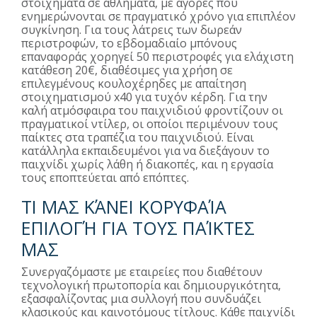
στοιχήματα σε αθλήματα, με αγορές που
ενημερώνονται σε πραγματικό χρόνο για επιπλέον
συγκίνηση. Για τους λάτρεις των δωρεάν
περιστροφών, το εβδομαδιαίο μπόνους
επαναφοράς χορηγεί 50 περιστροφές για ελάχιστη
κατάθεση 20€, διαθέσιμες για χρήση σε
επιλεγμένους κουλοχέρηδες με απαίτηση
στοιχηματισμού x40 για τυχόν κέρδη. Για την
καλή ατμόσφαιρα του παιχνιδιού φροντίζουν οι
πραγματικοί ντίλερ, οι οποίοι περιμένουν τους
παίκτες στα τραπέζια του παιχνιδιού. Είναι
κατάλληλα εκπαιδευμένοι για να διεξάγουν το
παιχνίδι χωρίς λάθη ή διακοπές, και η εργασία
τους εποπτεύεται από επόπτες.
ΤΙ ΜΑΣ ΚΆΝΕΙ ΚΟΡΥΦΑΊΑ
ΕΠΙΛΟΓΉ ΓΙΑ ΤΟΥΣ ΠΑΊΚΤΕΣ
ΜΑΣ
Συνεργαζόμαστε με εταιρείες που διαθέτουν
τεχνολογική πρωτοπορία και δημιουργικότητα,
εξασφαλίζοντας μια συλλογή που συνδυάζει
κλασικούς και καινοτόμους τίτλους. Κάθε παιχνίδι