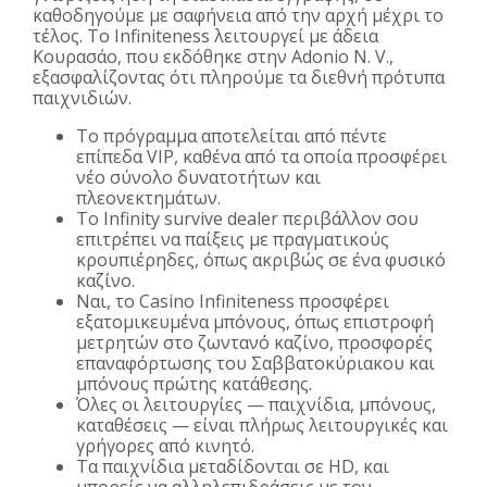
καθοδηγούμε με σαφήνεια από την αρχή μέχρι το
τέλος. Το Infiniteness λειτουργεί με άδεια
Κουρασάο, που εκδόθηκε στην Adonio N. V.,
εξασφαλίζοντας ότι πληρούμε τα διεθνή πρότυπα
παιχνιδιών.
Το πρόγραμμα αποτελείται από πέντε
επίπεδα VIP, καθένα από τα οποία προσφέρει
νέο σύνολο δυνατοτήτων και
πλεονεκτημάτων.
Το Infinity survive dealer περιβάλλον σου
επιτρέπει να παίξεις με πραγματικούς
κρουπιέρηδες, όπως ακριβώς σε ένα φυσικό
καζίνο.
Ναι, το Casino Infiniteness προσφέρει
εξατομικευμένα μπόνους, όπως επιστροφή
μετρητών στο ζωντανό καζίνο, προσφορές
επαναφόρτωσης του Σαββατοκύριακου και
μπόνους πρώτης κατάθεσης.
Όλες οι λειτουργίες — παιχνίδια, μπόνους,
καταθέσεις — είναι πλήρως λειτουργικές και
γρήγορες από κινητό.
Τα παιχνίδια μεταδίδονται σε HD, και
μπορείς να αλληλεπιδράσεις με τον