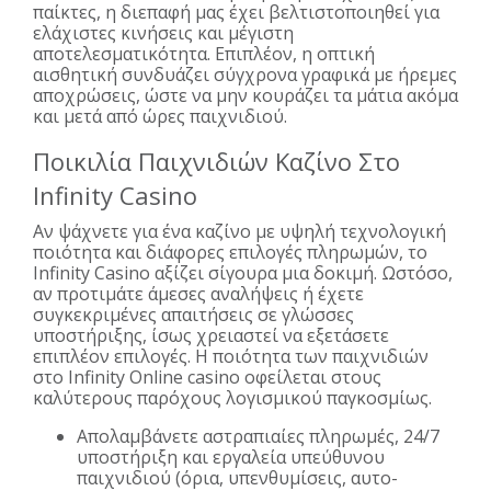
παίκτες, η διεπαφή μας έχει βελτιστοποιηθεί για
ελάχιστες κινήσεις και μέγιστη
αποτελεσματικότητα. Επιπλέον, η οπτική
αισθητική συνδυάζει σύγχρονα γραφικά με ήρεμες
αποχρώσεις, ώστε να μην κουράζει τα μάτια ακόμα
και μετά από ώρες παιχνιδιού.
Ποικιλία Παιχνιδιών Καζίνο Στο
Infinity Casino
Αν ψάχνετε για ένα καζίνο με υψηλή τεχνολογική
ποιότητα και διάφορες επιλογές πληρωμών, το
Infinity Casino αξίζει σίγουρα μια δοκιμή. Ωστόσο,
αν προτιμάτε άμεσες αναλήψεις ή έχετε
συγκεκριμένες απαιτήσεις σε γλώσσες
υποστήριξης, ίσως χρειαστεί να εξετάσετε
επιπλέον επιλογές. Η ποιότητα των παιχνιδιών
στο Infinity Online casino οφείλεται στους
καλύτερους παρόχους λογισμικού παγκοσμίως.
Απολαμβάνετε αστραπιαίες πληρωμές, 24/7
υποστήριξη και εργαλεία υπεύθυνου
παιχνιδιού (όρια, υπενθυμίσεις, αυτο-