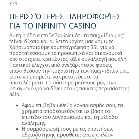
x35.
ΠΕΡΙΣΣΌΤΕΡΕΣ ΠΛΗΡΟΦΟΡΊΕΣ
ΓΙΑ ΤΟ INFINITY CASINO
Αυτή η άδεια επιβεβαιώνει ότι τα παιχνίδια μας”
“είναι δίκαια και οι λειτουργίες μας νόμιμες.
Χρησιμοποιούμε κρυπτογράφηση SSL για να
προστατεύσουμε τα προσωπικά και οικονομικά
σας στοιχεία, κρατώντας κάθε συναλλαγή ασφαλή.
Τακτικοί έλεγχοι από ανεξάρτητους φορείς
επαληθεύουν την τυχαιότητα των παιχνιδιών μας,
ώστε να μπορείτε να εμπιστεύεστε τα
αποτελέσματα. Το σύστημα μπόνους μας είναι
φτιαγμένο για να δίνει στους παίκτες περισσότερη
αξία.
Αφού επιβεβαιωθεί ο λογαριασμός σου, τα
χρήματα αποδεσμεύονται με βάση το
επίπεδο του λογαριασμού και τη μέθοδο
ανάληψης.
Η συμμόρφωσή τους με τις απαιτήσεις
αδειοδότησης προσθέτει ένα επιπλέον