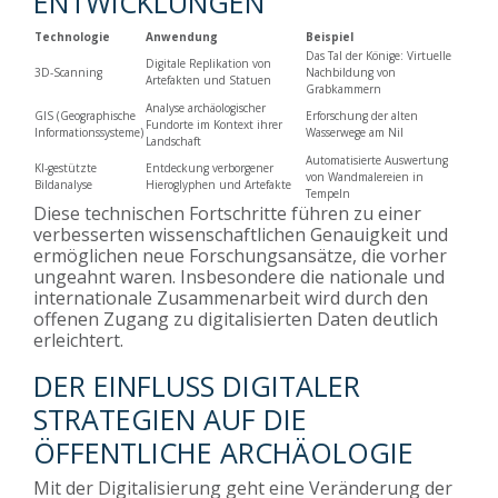
ENTWICKLUNGEN
Technologie
Anwendung
Beispiel
Das Tal der Könige: Virtuelle
Digitale Replikation von
3D-Scanning
Nachbildung von
Artefakten und Statuen
Grabkammern
Analyse archäologischer
GIS (Geographische
Erforschung der alten
Fundorte im Kontext ihrer
Informationssysteme)
Wasserwege am Nil
Landschaft
Automatisierte Auswertung
KI-gestützte
Entdeckung verborgener
von Wandmalereien in
Bildanalyse
Hieroglyphen und Artefakte
Tempeln
Diese technischen Fortschritte führen zu einer
verbesserten wissenschaftlichen Genauigkeit und
ermöglichen neue Forschungsansätze, die vorher
ungeahnt waren. Insbesondere die nationale und
internationale Zusammenarbeit wird durch den
offenen Zugang zu digitalisierten Daten deutlich
erleichtert.
DER EINFLUSS DIGITALER
STRATEGIEN AUF DIE
ÖFFENTLICHE ARCHÄOLOGIE
Mit der Digitalisierung geht eine Veränderung der