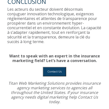
CONCLUSION
Les acteurs du secteur doivent désormais
conjuguer innovation technologique, exigences
réglementaires et attentes de transparence pour
prospérer dans un environnement hyper-
concurrentiel et en constante évolution. La capacité
à s’adapter rapidement, tout en renforçant la
sécurité et la transparence, demeure la clé du
succès à long terme.
Want to speak with an expert in the insurance
marketing field? Let’s have a conversation.
Contact Us
Titan Web Marketing Solutions provides
insurance
agency marketing services
to agencies all
throughout the United States. If your insurance
agency needs digital marketing help
Contact Us
today.