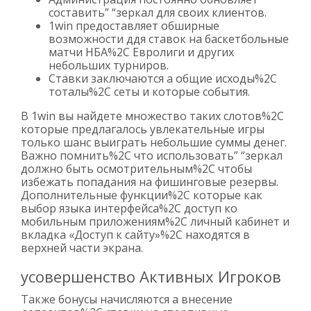
составить” “зеркал для своих клиентов.
1win предоставляет обширные
возможности ддя ставок на баскетбольные
матчи НБА%2C Евролиги и других
небольших турниров.
Ставки заключаются а общие исходы%2C
тоталы%2C сеты и которые события.
В 1win вы найдете множество таких слотов%2C
которые предлагалось увлекательные игры
только шанс выиграть небольшие суммы денег.
Важно помнить%2C что использовать” “зеркал
должно быть осмотрительным%2C чтобы
избежать попадания на фишинговые резервы.
Дополнительные функции%2C которые как
выбор языка интерфейса%2C доступ ко
мобильным приложениям%2C личный кабинет и
вкладка «Доступ к сайту»%2C находятся в
верхней части экрана.
усовершенство Активных Игроков
Также бонусы начисляются а внесение