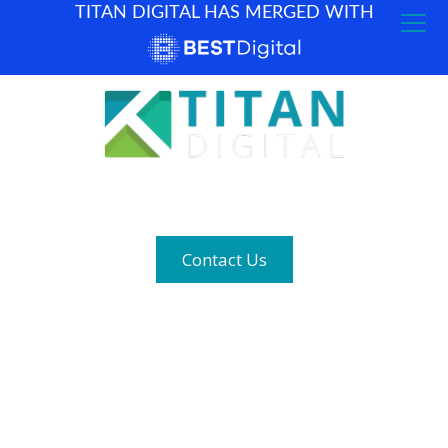
TITAN DIGITAL HAS MERGED WITH
How can we help? (877) 683-1729
Contact Us