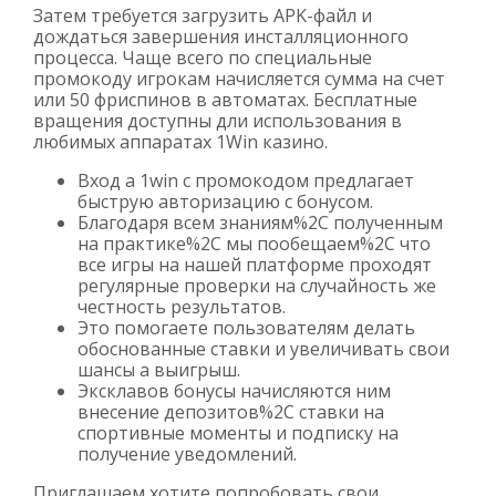
Затем требуется загрузить APK-файл и
дождаться завершения инсталляционного
процесса. Чаще всего по специальные
промокоду игрокам начисляется сумма на счет
или 50 фриспинов в автоматах. Бесплатные
вращения доступны дли использования в
любимых аппаратах 1Win казино.
Вход а 1win с промокодом предлагает
быструю авторизацию с бонусом.
Благодаря всем знаниям%2C полученным
на практике%2C мы пообещаем%2C что
все игры на нашей платформе проходят
регулярные проверки на случайность же
честность результатов.
Это помогаете пользователям делать
обоснованные ставки и увеличивать свои
шансы а выигрыш.
Эксклавов бонусы начисляются ним
внесение депозитов%2C ставки на
спортивные моменты и подписку на
получение уведомлений.
Приглашаем хотите попробовать свои