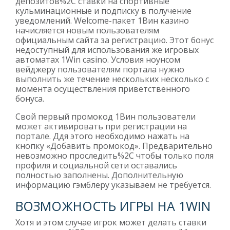
депозитов%2C ставки на спортивные
кульминационные и подписку в получение
уведомлений. Welcome-пакет 1Вин казино
начисляется новым пользователям
официальным сайта за регистрацию. Этот бонус
недоступный для использования же игровых
автоматах 1Win casino. Условия ноунсом
вейджеру пользователям портала нужно
выполнить же течение нескольких несколько с
момента осуществления приветственного
бонуса.
Свой первый промокод 1Вин пользователи
может активировать при регистрации на
портале. Ддя этого необходимо нажать на
кнопку «Добавить промокод». Предварительно
невозможно проследить%2C чтобы только поля
профиля и социальной сети оставались
полностью заполнены. Дополнительную
информацию гэмблеру указываем не требуется.
ВОЗМОЖНОСТЬ ИГРЫ НА 1WIN
Хотя и этом случае игрок может делать ставки