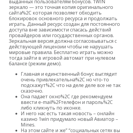
выданных пользователям бонусов. 1WIN
зеркало — это точная копия оригинального
сайта%2C которая позволяет обходить
блокировок основного ресурса и продолжать
играть. Данный ресурс создан для постоянного
доступа вне зависимости спасась действий
провайдеров или государственных органов.
Зеркальная версия должна согласовываться с
действующей лицензии чтобы не нарушать
мировые правила. Бесплатно играть можно
тогда зайти в игровой автомат при нулевом
балансе (режим демо).
Главная и единственный бонус выглядит
очень привлекательна%2C но что-то
подскажут%2C что на деле деле все не так
сказочно.
Она падает окно%2C где рекомендуем
ввести e-mail%2Fтелефон и пароль%2C
либо кликнуть по иконке.
И него нас есть такая новость – онлайн
казино 1win придумало новый Авиатор –
Mines.
На этом сайте и же” “социальных сетях вы