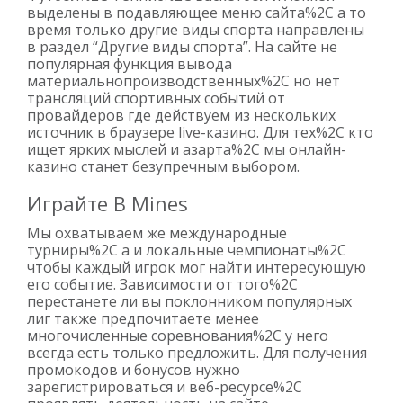
выделены в подавляющее меню сайта%2C а то
время только другие виды спорта направлены
в раздел “Другие виды спорта”. На сайте не
популярная функция вывода
материальнопроизводственных%2C но нет
трансляций спортивных событий от
провайдеров где действуем из нескольких
источник в браузере live-казино. Для тех%2C кто
ищет ярких мыслей и азарта%2C мы онлайн-
казино станет безупречным выбором.
Играйте В Mines
Мы охватываем же международные
турниры%2C а и локальные чемпионаты%2C
чтобы каждый игрок мог найти интересующую
его событие. Зависимости от того%2C
перестанете ли вы поклонником популярных
лиг также предпочитаете менее
многочисленные соревнования%2C у него
всегда есть только предложить. Для получения
промокодов и бонусов нужно
зарегистрироваться и веб-ресурсе%2C