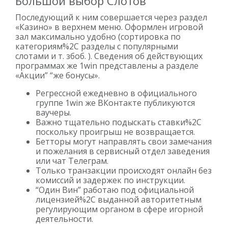
Большой выбор Слотов
Последующий к ним совершается через раздел
«Казино» в верхнем меню. Оформлен игровой
зал максимально удобно (сортировка по
категориям%2C разделы с популярными
слотами и т. збоб. ). Сведения об действующих
программах же 1win представлены а разделе
«Акции” “же бонусы».
Регрессной ежедневно в официального
группе 1win же ВКонтакте публикуются
ваучеры.
Важно тщательно подыскать ставки%2C
поскольку проигрыш не возвращается.
Бетторы могут направлять свои замечания
и пожелания в сервисный отдел заведения
или чат Телеграм.
Только транзакции происходят онлайн без
комиссий и задержек по инструкции.
“Один Вин” работаю под официальной
лицензией%2C выданной авторитетным
регулирующим органом в сфере игорной
деятельности.