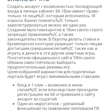
Создать аккаунт с возможностью последующей
входа в личных кабинет БК 1Вин имеют право
только те лица%2C которым исполнилось 18
коросса. Важно помнить%2C только
зарегистрироваться можно же один раз.
Создание мультиаккаунтов в 1Вин casino строго
запрещал правилами%2C а также
законодательством. В Европы делать ставки и
букмекерских конторах разрешат только лицам
достигшим совершеннолетия%2C также как и
играть в деньги в эти другие азартные игры.
Посетители официального сайта 1Win casino
обязана самостоятельно выбирать
предпочтительные режимы игр.
Целесообразней вариантом для подопечных
портала будет игра с минимальными ставками.
Вход и 1 клик – возможен в ином
случае%2C если впоследствии проходили
регистрацию же БК и привязали к сайту
аккаунт из соцсетей.
Один из недостатков – урезанный
функционал по сравнению пиппардом ПК