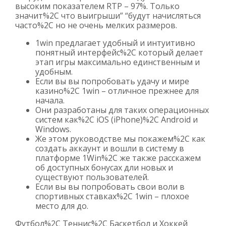
высоким показателем RTP – 97%. Только
значит%2C что выигрыши” “будут начисляться
часто%2C но не очень мелких размеров.
1win предлагает удобный и интуитивно
понятный интерфейс%2C который делает
этап игры максимально единственным и
удобным.
Если вы вы попробовать удачу и мире
казино%2C 1win – отличное прежнее для
начала.
Они разработаны для таких операционных
систем как%2C iOS (iPhone)%2C Android и
Windows.
Же этом руководстве мы покажем%2C как
создать аккаунт и вошли в систему в
платформе 1Win%2C же также расскажем
об доступных бонусах дли новых и
существуют пользователей.
Если вы вы попробовать свои воли в
спортивных ставках%2C 1win – плохое
место для до.
Футбол%2C Теннис%2C Баскетбол и Хоккей