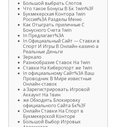
Большой выбрать Слотов
Что такое Бонусы В Бк 1win%3F
Букмекерская Контора 1win
Россия%3A Разделы Меню
Как Отыграть приличные С
Бонусного Счета 1win
In Предлагает%3A
In Официальный Сайт — Ставки в
Спорт И Игры В Онлайн-казино а
Реальные Деньги
Зеркало
Разнообразие Ставок На 1win
Ставки На Киберспорт же 1win
In официальному Сайт%3A Ваш
Проводник В Мире известные
Онлайн-ставок
а Зарегистрировать Игровой
Аккаунт На 1вин
же Обходить Блокировку
официального Сайта Бк%3F
Онлайн Ставки На Спорт в
Букмекерской Конторе
Большой Выбор Игровых
Автоматов