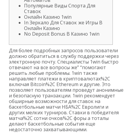
Популярные Виды Спорта Для
Ставок
Онлайн Казино 1win
In Зеркало Для Ставок же Игры В
Онлайн Казино
No Deposit Bonus В Казино 1win
Для более подробных запросов пользователи
должно обратиться в службу поддержки через
электронную почту. Специалисты 1win быстро
отвечают на все вопросы же” “помогают
решить любые проблемы. 1win также
направляет платежи в криптовалютах%2C
включая Bitcoin%2C Ethereum и другие. Это
позволяет пользователям проведут анонимные
и безопасную транзакции. 1win рекомендует
обширные возможности для ставок на
баскетбольные матчи НБА%2C Евролиги и
других мелких турниров. Ставки в победителя
матча%2C сотни очков%2C форы а тоталы
делают баскетбольные события еще
недостаточно захватывающими.