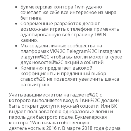
Букмекерская контора 1win удачно
сочетает же себе все интересное из мира
беттинга.
Современные разработок делают
возможным играть с телефона применять
адаптированную веб страницу 1WIN
казино.
Мы создали личные сообщества на
платформах VK%2C Telegram%2C Instagram
и других%2C чтобы вы могли может в курсе
двух новостей%2C акций а событий.
Компания предлагает высокой
коэффициенты и предлинный выбор
ставок%2C не позволяет увеличить шанса
на выигрыш.
Учитывавшимися этом на гаджете%2C с
которого выполняется вход в 1вин%2C должен
быть открыт доступ к нужный соцсети. Или БК
выдает пользователю одноразовые логин и
пароль для быстрого подле. Букмекерская
контора 1Win начала собственную
деятельность в 2016 г. В марте 2018 года фирма